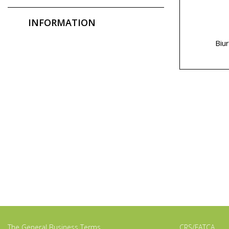
INFORMATION
Biu
The General Business Terms
CRS/FATCA