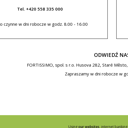
Tel. +420 558 335 000
ro czynne w dni robocze w godz. 8.00 - 16.00
ODWIEDŹ NA
FORTISSIMO, spol. s r.o. Husova 282, Staré Město,
Zapraszamy w dni robocze w god
Using
our websites
, internet banking