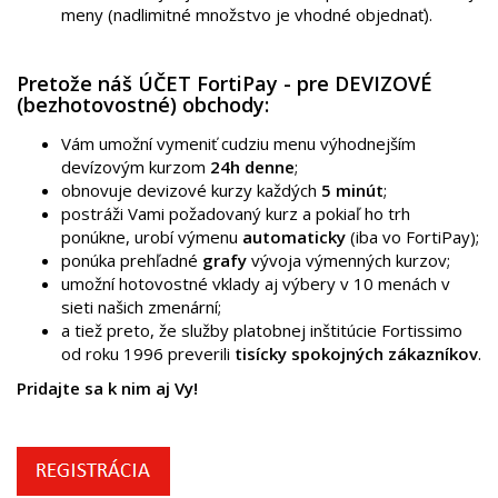
meny (nadlimitné množstvo je vhodné objednať).
Pretože náš ÚČET FortiPay - pre DEVIZOVÉ
(bezhotovostné) obchody:
Vám umožní vymeniť cudziu menu výhodnejším
devízovým kurzom
24h denne
;
obnovuje devizové kurzy každých
5 minút
;
postráži Vami požadovaný kurz a pokiaľ ho trh
ponúkne, urobí výmenu
automaticky
(iba vo FortiPay);
ponúka prehľadné
grafy
vývoja výmenných kurzov;
umožní hotovostné vklady aj výbery v 10 menách v
sieti našich zmenární;
a tiež preto, že služby platobnej inštitúcie Fortissimo
od roku 1996 preverili
tisícky spokojných zákazníkov
.
Pridajte sa k nim aj Vy!