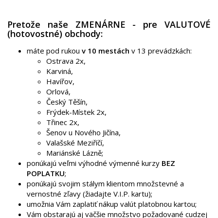
Pretože naše ZMENÁRNE - pre VALUTOVÉ
(hotovostné) obchody:
máte pod rukou
v 10 mestách
v 13 prevádzkách:
Ostrava 2x,
Karviná,
Havířov,
Orlová,
Český Těšín,
Frýdek-Místek 2x,
Třinec 2x,
Šenov u Nového Jičína,
Valašské Meziříčí,
Mariánské Lázně;
ponúkajú veľmi výhodné výmenné kurzy
BEZ
POPLATKU
;
ponúkajú svojim stálym klientom množstevné a
vernostné zľavy (žiadajte V.I.P. kartu);
umožnia Vám zaplatiť nákup valút platobnou kartou;
Vám obstarajú aj väčšie množstvo požadované cudzej