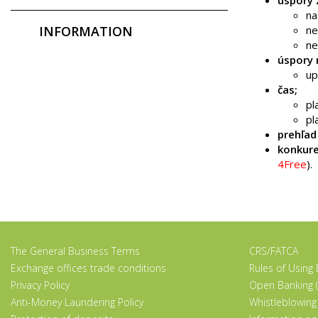
na
ne
INFORMATION
ne
úspory 
up
čas;
pl
pl
prehľa
konkur
4Free
).
The General Business Terms
CRS/FATCA
Exchange offices trade conditions
Rules of Using
Privacy Policy
Open Banking (
Anti-Money Laundering Policy
Whistleblowing