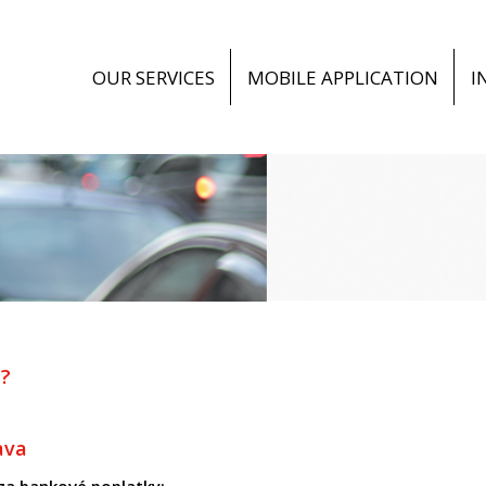
OUR SERVICES
MOBILE APPLICATION
I
?
ava
za bankové poplatky;