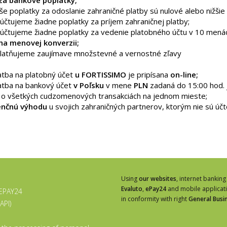
še poplatky za odoslanie zahraničné platby sú nulové alebo nižšie
účtujeme žiadne poplatky za príjem zahraničnej platby;
účtujeme žiadne poplatky za vedenie platobného účtu v 10 menách
na menovej konverzii;
latňujeme zaujímave množstevné a vernostné zľavy
atba na platobný účet
u FORTISSIMO
je pripísana
on-line;
atba na bankový účet
v Poľsku
v mene
PLN
zadaná do 15:00 hod. 
d
o všetkých cudzomenových transakciách na jednom mieste;
enčnú výhodu
u svojich zahraničných partnerov, ktorým nie sú účto
Using
our websites
, internet banking
Evaluto
,
ePay24
and mobile applicat
 EPAY24
in conformity with right
General Busi
API)