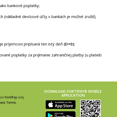
 ako bankové poplatky;
 (nákladné devízové účty v bankách je možné zrušiť);
je príjemcovi pripísaná ten istý deň
(D+0)
;
vané poplatky za prijímanie zahraničnej platby (u platieb
DOWNLOAD FORTIPAY® MOBILE
APPLICATION
ion
FortiPay
only
ness Terms
.