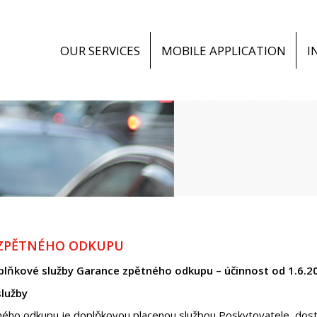
OUR SERVICES
MOBILE APPLICATION
I
ZPĚTNÉHO ODKUPU
lňkové služby Garance zpětného odkupu – účinnost od 1.6.2
služby
ného odkupu je doplňkovou placenou službou Poskytovatele, dos