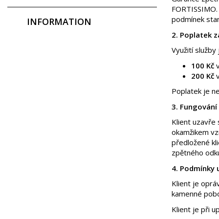
FORTISSIMO. S
podmínek sta
INFORMATION
2. Poplatek z
Využití služb
100 Kč
v
200 Kč
v
Poplatek je n
3. Fungování
Klient uzavře
okamžikem vzn
předložené kli
zpětného odku
4. Podmínky 
Klient je opr
kamenné poboč
Klient je při u