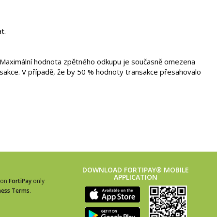
t.
. Maximální hodnota zpětného odkupu je současně omezena
akce. V případě, že by 50 % hodnoty transakce přesahovalo
DOWNLOAD FORTIPAY® MOBILE
APPLICATION
ion
FortiPay
only
ness Terms
.