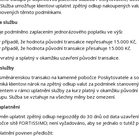
lužba umožňuje klientovi uplatnit zpětný odkup nakoupených valut
novených těmito podmínkami.
a službu
y je podmíněno zaplacením jednorázového poplatku ve výši:
 případě, že hodnota původní transakce nepřesahuje 15.000 Kč,
 případě, že hodnota původní transakce přesahuje 15.000 Kč.
evratný a splatný v okamžiku uzavření původní transakce.
 služby
 směnárenskou transakci na kamenné pobočce Poskytovatele a souč
iká klientovi nárok na zpětný odkup valut za podmínek stanovený
entem v rámci uplatnění služby za kurz platný v okamžiku původní 
pu. Služba se vztahuje na všechny měny bez omezení.
uplatnění
ávněn uplatnit zpětný odkup nejpozději do 30 dnů od data uzavřen
ce sítě FORTISSIMO; není vyžadováno, aby se jednalo o tutéž po
platnění povinen předložit: