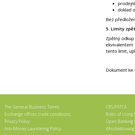
prodejní
doklad o
Bez předložen
5. Limity zp
Zpětný odkup 
ekvivalentem 
tento limit, u
Dokument ke 
The General Business Terms
CRS/FATCA
Exchange offices trade conditions
Rules of Using
Privacy Policy
Open Banking (
Anti-Money Laundering Policy
Whistleblowing