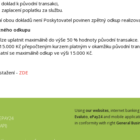
 doklad k původní transakci,
 zaplacení poplatku za službu.
í obou dokladů není Poskytovatel povinen zpětný odkup realizova
ětného odkupu
lze uplatnit maximálně do výše 50 % hodnoty původní transakce
15.000 Kč přepočteným kurzem platným v okamžiku původní trans
platní se maximálně odkup ve výši 15.000 Kč.
stažení -
ZDE
Using
our websites
, internet banking
Evaluto
,
ePay24
and mobile applicat
 EPAY24
in conformity with right
General Busi
API)