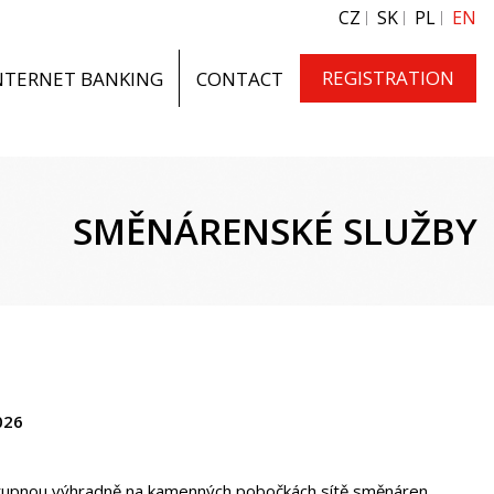
CZ
SK
PL
EN
REGISTRATION
NTERNET BANKING
CONTACT
SMĚNÁRENSKÉ SLUŽBY
026
tupnou výhradně na kamenných pobočkách sítě směnáren