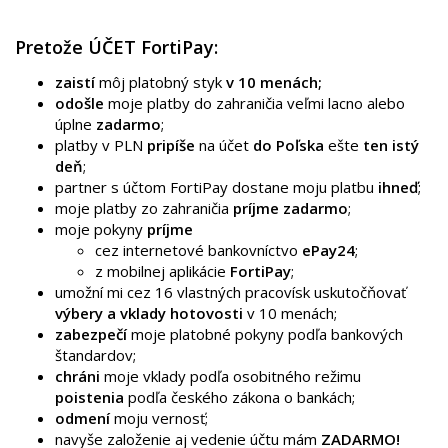
Pretože ÚČET FortiPay:
zaistí
môj platobný styk
v 10 menách;
odošle
moje platby do zahraničia veľmi lacno alebo
úplne
zadarmo
;
platby v PLN
pripíše
na účet
do Poľska
ešte
ten istý
deň
;
partner s účtom FortiPay dostane moju platbu
ihneď
;
moje platby zo zahraničia
príjme zadarmo
;
moje pokyny
príjme
cez internetové bankovníctvo
ePay24
;
z mobilnej aplikácie
FortiPay
;
umožní mi cez 16 vlastných pracovísk uskutočňovať
výbery a vklady hotovosti
v 10 menách;
zabezpečí
moje platobné pokyny podľa bankových
štandardov;
chráni
moje vklady podľa osobitného režimu
poistenia
podľa českého zákona o bankách;
odmení
moju vernosť;
navyše založenie aj vedenie účtu mám
ZADARMO!