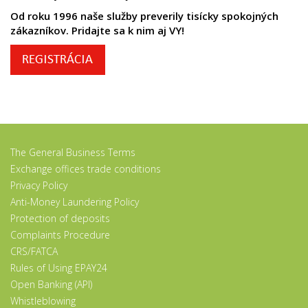
Od roku 1996 naše služby preverily tisícky spokojných
zákazníkov. Pridajte sa k nim aj VY!
The General Business Terms
Exchange offices trade conditions
Privacy Policy
Anti-Money Laundering Policy
Protection of deposits
Complaints Procedure
CRS/FATCA
Rules of Using EPAY24
Open Banking (API)
Whistleblowing