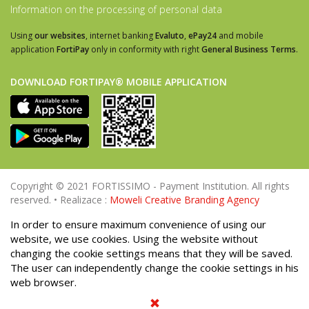
Information on the processing of personal data
Using
our websites
, internet banking
Evaluto
,
ePay24
and mobile
application
FortiPay
only in conformity with right
General Business Terms
.
DOWNLOAD FORTIPAY® MOBILE APPLICATION
Copyright © 2021 FORTISSIMO - Payment Institution. All rights
reserved. • Realizace :
Moweli Creative Branding Agency
In order to ensure maximum convenience of using our
website, we use cookies. Using the website without
changing the cookie settings means that they will be saved.
The user can independently change the cookie settings in his
web browser.