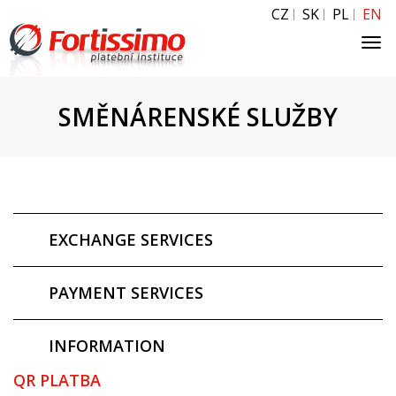
CZ
SK
PL
EN
Tog
navi
SMĚNÁRENSKÉ SLUŽBY
EXCHANGE SERVICES
PAYMENT SERVICES
INFORMATION
QR PLATBA