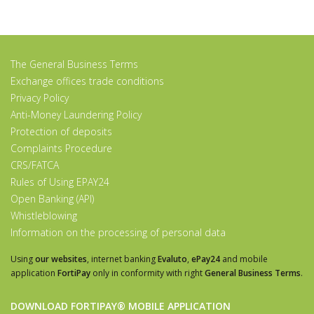
The General Business Terms
Exchange offices trade conditions
Privacy Policy
Anti-Money Laundering Policy
Protection of deposits
Complaints Procedure
CRS/FATCA
Rules of Using EPAY24
Open Banking (API)
Whistleblowing
Information on the processing of personal data
Using
our websites
, internet banking
Evaluto
,
ePay24
and mobile
application
FortiPay
only in conformity with right
General Business Terms
.
DOWNLOAD FORTIPAY® MOBILE APPLICATION