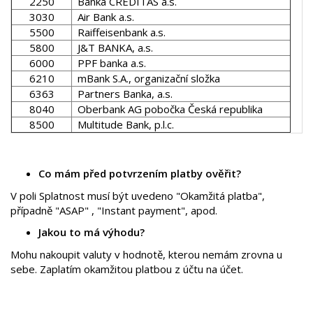
2250
Banka CREDITAS a.s.
3030
Air Bank a.s.
5500
Raiffeisenbank a.s.
5800
J&T BANKA, a.s.
6000
PPF banka a.s.
6210
mBank S.A., organizační složka
6363
Partners Banka, a.s.
8040
Oberbank AG pobočka Česká republika
8500
Multitude Bank, p.l.c.
Co mám před potvrzením platby ověřit?
V poli Splatnost musí být uvedeno "Okamžitá platba",
případně "ASAP" , "Instant payment", apod.
Jakou to má výhodu?
Mohu nakoupit valuty v hodnotě, kterou nemám zrovna u
sebe. Zaplatím okamžitou platbou z účtu na účet.