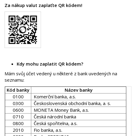
Za nákup valut zaplaťte QR kódem!
Kdy mohu zaplatit QR kódem?
Mám svůj účet vedený u některé z bank uvedených na
seznamu:
Kód banky
Název banky
0100
Komerční banka, a.s.
0300
Československá obchodní banka, a. s.
0600
MONETA Money Bank, a.s.
0710
Česká národní banka
0800
Česká spořitelna, a.s.
2010
Fio banka, a.s.