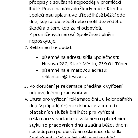
předpisy a současně nejpozději v promlčecí
lhůtě. Právo na náhradu škody může Klient u
Společnosti uplatnit ve tříleté lhůtě běžící ode
dne, kdy se dozvěděl nebo mohl dozvědět o
škodě a o tom, kdo za ni odpovídá.
Z promlčených nároků Společnost plnění
neposkytuje.
Reklamaci lze podat:
písemně na adresu sídla Společnosti:
Husova 282, Staré Město, 739 61 Třinec
písemně na e-mailovou adresu:
reklamace@devizy.cz
Po doručení je reklamace předána k vyřízení
odpovědnému pracovníkovi.
Lhůta pro vyřízení reklamace činí 30 kalendářních
dnů. V případě řešení reklamace
z oblasti
platebních služeb
činí lhůta pro vyřízení
reklamace v souladu se zákonem o platebním
styku
15 pracovních dnů
a začíná běžet dnem
následujícím po doručení reklamace do sídla
Společnosti. Vyřizování reklamací probíhá