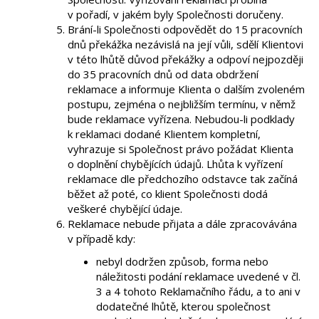
v pořadí, v jakém byly Společnosti doručeny.
Brání-li Společnosti odpovědět do 15 pracovních
dnů překážka nezávislá na její vůli, sdělí Klientovi
v této lhůtě důvod překážky a odpoví nejpozději
do 35 pracovních dnů od data obdržení
reklamace a informuje Klienta o dalším zvoleném
postupu, zejména o nejbližším termínu, v němž
bude reklamace vyřízena. Nebudou-li podklady
k reklamaci dodané Klientem kompletní,
vyhrazuje si Společnost právo požádat Klienta
o doplnění chybějících údajů. Lhůta k vyřízení
reklamace dle předchozího odstavce tak začíná
běžet až poté, co klient Společnosti dodá
veškeré chybějící údaje.
Reklamace nebude přijata a dále zpracovávána
v případě kdy:
nebyl dodržen způsob, forma nebo
náležitosti podání reklamace uvedené v čl.
3 a 4 tohoto Reklamačního řádu, a to ani v
dodatečné lhůtě, kterou společnost