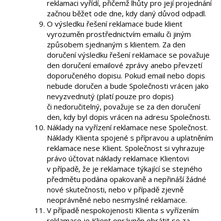
reklamaci vyřídí, přičemž lhůty pro její projednání
začnou běžet ode dne, kdy daný důvod odpadl.
O výsledku řešení reklamace bude klient
vyrozuměn prostřednictvím emailu či jiným
způsobem sjednaným s klientem. Za den
doručení výsledku řešení reklamace se považuje
den doručení emailové zprávy anebo převzetí
doporučeného dopisu. Pokud email nebo dopis
nebude doručen a bude Společnosti vrácen jako
nevyzvednutý (platí pouze pro dopis)
či nedoručitelný, považuje se za den doručení
den, kdy byl dopis vrácen na adresu Společnosti.
Náklady na vyřízení reklamace nese Společnost.
Náklady Klienta spojené s přípravou a uplatněním
reklamace nese Klient. Společnost si vyhrazuje
právo účtovat náklady reklamace Klientovi
v případě, že je reklamace týkající se stejného
předmětu podána opakovaně a nepřináší žádné
nové skutečnosti, nebo v případě zjevně
neoprávněné nebo nesmyslné reklamace.
V případě nespokojenosti Klienta s vyřízením
reklamace je Klient oprávněn obrátit se za