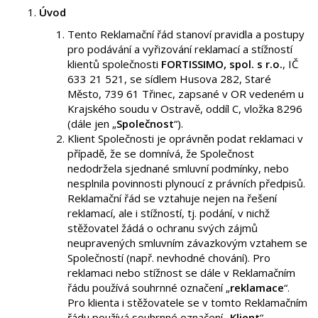
Úvod
Tento Reklamační řád stanoví pravidla a postupy
pro podávání a vyřizování reklamací a stížností
klientů společnosti
FORTISSIMO, spol. s r.o.
, IČ
633 21 521, se sídlem Husova 282, Staré
Město, 739 61 Třinec, zapsané v OR vedeném u
Krajského soudu v Ostravě, oddíl C, vložka 8296
(dále jen „
Společnost
“).
Klient Společnosti je oprávněn podat reklamaci v
případě, že se domnívá, že Společnost
nedodržela sjednané smluvní podmínky, nebo
nesplnila povinnosti plynoucí z právních předpisů.
Reklamační řád se vztahuje nejen na řešení
reklamací, ale i stížností, tj. podání, v nichž
stěžovatel žádá o ochranu svých zájmů
neupravených smluvním závazkovým vztahem se
Společností (např. nevhodné chování). Pro
reklamaci nebo stížnost se dále v Reklamačním
řádu používá souhrnné označení „
reklamace
“.
Pro klienta i stěžovatele se v tomto Reklamačním
řádu používá souhrnné označení „
Klient
“.