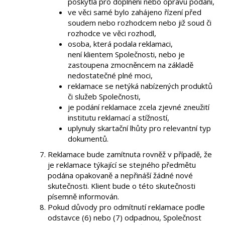
poskytla pro doplnění nebo opravu podání,
ve věci samé bylo zahájeno řízení před
soudem nebo rozhodcem nebo již soud či
rozhodce ve věci rozhodl,
osoba, která podala reklamaci,
není klientem Společnosti, nebo je
zastoupena zmocněncem na základě
nedostatečné plné moci,
reklamace se netýká nabízených produktů
či služeb Společnosti,
je podání reklamace zcela zjevné zneužití
institutu reklamací a stížností,
uplynuly skartační lhůty pro relevantní typ
dokumentů.
Reklamace bude zamítnuta rovněž v případě, že
je reklamace týkající se stejného předmětu
podána opakovaně a nepřináší žádné nové
skutečnosti. Klient bude o této skutečnosti
písemně informován.
Pokud důvody pro odmítnutí reklamace podle
odstavce (6) nebo (7) odpadnou, Společnost