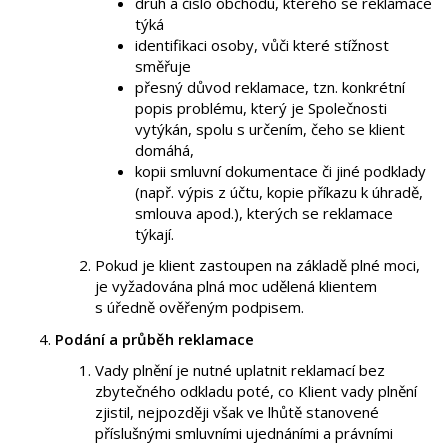
druh a číslo obchodu, kterého se reklamace
týká
identifikaci osoby, vůči které stížnost
směřuje
přesný důvod reklamace, tzn. konkrétní
popis problému, který je Společnosti
vytýkán, spolu s určením, čeho se klient
domáhá,
kopii smluvní dokumentace či jiné podklady
(např. výpis z účtu, kopie příkazu k úhradě,
smlouva apod.), kterých se reklamace
týkají.
Pokud je klient zastoupen na základě plné moci,
je vyžadována plná moc udělená klientem
s úředně ověřeným podpisem.
Podání a průběh reklamace
Vady plnění je nutné uplatnit reklamací bez
zbytečného odkladu poté, co Klient vady plnění
zjistil, nejpozději však ve lhůtě stanovené
příslušnými smluvními ujednáními a právními