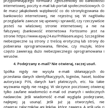
przypominającego formularz zgłoszeniowy do bankowości
internetowej, poczty e-mail lub portali społecznościowych. O
ile masz jakąkolwiek wątpliwość co do stronylogowania do
bankowości internetowej, nie rejestruj się. W nagłówku
przeglądarki zawsze się upewnij i sprawdź, czy rzeczywiście
jesteś na właściwej stronie internetowej a nie na
fałszywej (bankowość internetowa Fortissimo jest na
stronie https://www.epay24.eu/Prihlaseni.aspx). Szczególnie
niebezpieczne są strony z treścią erotyczną lub strony do
pobierania oprogramowania, filmów, czy muzyki, które
często zawierają dużo niebezpiecznego oprogramowania i
wirusów.
4. Podejrzany e-mail? Nie otwieraj, raczej usuń.
Spółka nigdy nie wysyła e-maili skłaniających do
przesłania danych identyfikacyjnych, loginów, haseł, kodów
autoryzacji PIN, danych kart płatniczych, etc. Na takie
wyzwania nigdy nie reaguj. W skrzynce pocztowej otwieraj
tylko zaufane wiadomości e-mail od znanych i widocznych
nadawców. Jeśli wiadomość e-mail wygląda podejrzanie,
najlepiej ją usunąć. Jeśli już ją otworzyłeś, nie
otwieraj załączników ani linków, które zawiera. A jeśli uda ci