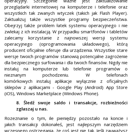
operacyjny. Szczególnie ważne jest zaktualizowanie
przeglądarki internetowej na komputerze i telefonie oraz
wszystkich tak zwanych wtyczek (takich jak Flash Player).
Zaktualizuj także wszystkie programy bezpieczeństwa.
Obejrzyj także problem łatek systemu operacyjnego i nie
zwlekaj z ich instalacją. W przypadku smartfonów i tabletów
zalecamy korzystanie z najnowszej wersji systemu
operacyjnego (oprogramowania układowego), którą
producent oficjalnie oferuje dla urządzenia. Wszystkie stare
wersje twoich programów stanowią potencjalne zagrożenie
dla bezpiecznego surfowania i dla twoich finansów. Nigdy nie
instaluj na komputerze lub telefonie programów o
nieznanym pochodzeniu. W telefonach
komórkowych instaluj aplikacje wyłącznie z oficjalnych
sklepów z aplikacjami - Google Play (Android) App Store
(iOS), Windows Marketplace (Windows Phone).
8. Śledź swoje saldo i transakcje, rozbieżności
zgłaszaj u nas.
Rozeznanie o tym, ile pieniędzy pozostało na koncie i
jakich transakcji dokonałeś, jest najlepszym narzędziem
wczesnego ostrzegania, że ​​coś jest nie tak. Jeśli zauważysz